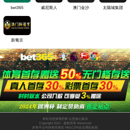
真材实价助手
行业造价软件
水利水电
土地整理
通信工程
水利水电
土地整理
通信工程
生态修复
水利养护
公路工程
地质灾害
电力工程
真材实价网
真材实价
专项询价
材价系统
真材实价网
第三方专项询价