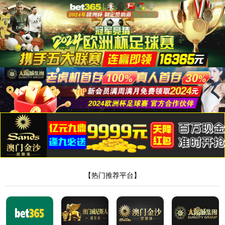
世界杯官网入口welcome
专注工程建造软件
28
年
世界杯官网入口welcome
房建造价软件
计价软件
算量软件
询价助手
建设工程项目造价管理软件
智在舍得土建钢筋算量软件
智在舍得安装算量软件
智在舍得市政算量软件