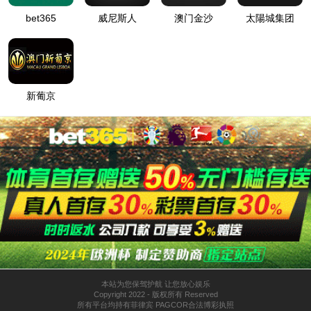
真材实价助手
行业造价软件
水利水电
土地整理
通信工程
水利水电
土地整理
通信工程
生态修复
水利养护
公路工程
地质灾害
电力工程
真材实价网
真材实价
专项询价
材价系统
真材实价网
第三方专项询价