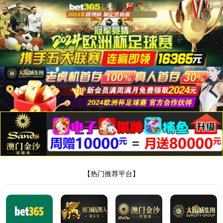
世界杯官网入口welcome
专注工程建造软件
28
年
世界杯官网入口welcome
房建造价软件
计价软件
算量软件
询价助手
建设工程项目造价管理软件
智在舍得土建钢筋算量软件
智在舍得安装算量软件
智在舍得市政算量软件